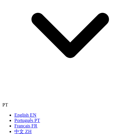
PT
English
EN
Português
PT
Français
FR
中文
ZH